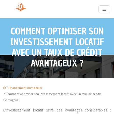
COMMENT OPTIMISER SON
INVESTISSEMENT LOCATIF
AVEC UN TAUX DE CRÉDIT
AVANTAGEUX ?
/
Financement immobilier
/ Comment optimiser son investissement locatif avec un taux de crédit
avantageux ?
L’investissement locatif offre des avantages considérables :