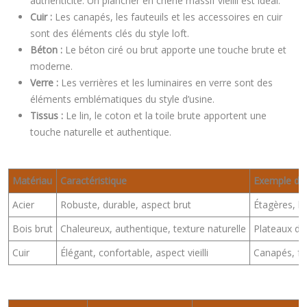
authenticité. Un plancher en chêne massif vieilli est idéal.
Cuir :
Les canapés, les fauteuils et les accessoires en cuir
sont des éléments clés du style loft.
Béton :
Le béton ciré ou brut apporte une touche brute et
moderne.
Verre :
Les verrières et les luminaires en verre sont des
éléments emblématiques du style d’usine.
Tissus :
Le lin, le coton et la toile brute apportent une
touche naturelle et authentique.
Matériau
Caractéristique
Exemple d’ut
Acier
Robuste, durable, aspect brut
Étagères, lu
Bois brut
Chaleureux, authentique, texture naturelle
Plateaux de
Cuir
Élégant, confortable, aspect vieilli
Canapés, fau