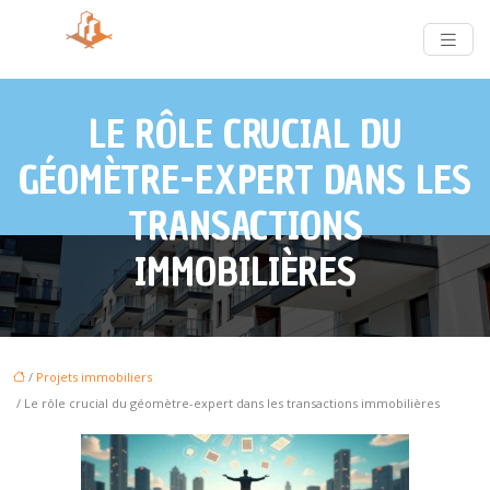
LE RÔLE CRUCIAL DU
GÉOMÈTRE-EXPERT DANS LES
TRANSACTIONS
IMMOBILIÈRES
/
Projets immobiliers
/ Le rôle crucial du géomètre-expert dans les transactions immobilières