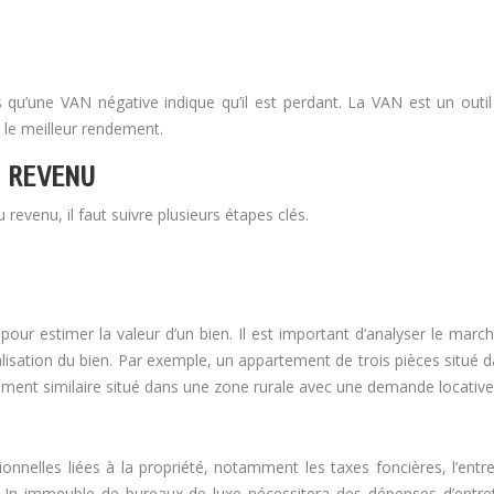
s qu’une VAN négative indique qu’il est perdant. La VAN est un outil
t le meilleur rendement.
U REVENU
revenu, il faut suivre plusieurs étapes clés.
pour estimer la valeur d’un bien. Il est important d’analyser le march
 localisation du bien. Par exemple, un appartement de trois pièces situ
ement similaire situé dans une zone rurale avec une demande locative 
nnelles liées à la propriété, notamment les taxes foncières, l’entr
t. Un immeuble de bureaux de luxe nécessitera des dépenses d’entret