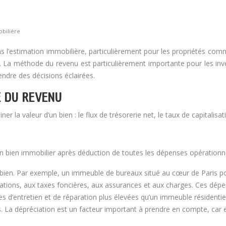
obilière
estimation immobilière, particulièrement pour les propriétés commerc
. La méthode du revenu est particulièrement importante pour les inves
rendre des décisions éclairées.
E DU REVENU
la valeur d’un bien : le flux de trésorerie net, le taux de capitalisati
n bien immobilier après déduction de toutes les dépenses opérationnelle
u bien. Par exemple, un immeuble de bureaux situé au cœur de Paris po
éparations, aux taxes foncières, aux assurances et aux charges. Ces dépe
 d’entretien et de réparation plus élevées qu’un immeuble résidentie
s. La dépréciation est un facteur important à prendre en compte, car elle