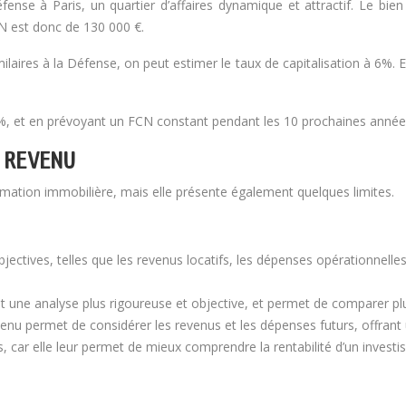
ense à Paris, un quartier d’affaires dynamique et attractif. Le bi
CN est donc de 130 000 €.
laires à la Défense, on peut estimer le taux de capitalisation à 6%. E
 5%, et en prévoyant un FCN constant pendant les 10 prochaines années
U REVENU
ation immobilière, mais elle présente également quelques limites.
ctives, telles que les revenus locatifs, les dépenses opérationnelles
et une analyse plus rigoureuse et objective, et permet de comparer pl
nu permet de considérer les revenus et les dépenses futurs, offrant 
rs, car elle leur permet de mieux comprendre la rentabilité d’un invest