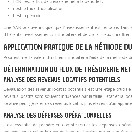
FCN
est le flux de trésorerie net à la période t.
t
r est le taux d’actualisation.
t est la période.
Une VAN positive indique que l’investissement est rentable, tandi
différents investissements immobiliers et de choisir ceux qui offren
APPLICATION PRATIQUE DE LA MÉTHODE D
Pour estimer la valeur d’un bien immobilier à l’aide de la méthode du 
DÉTERMINATION DU FLUX DE TRÉSORERIE NET
ANALYSE DES REVENUS LOCATIFS POTENTIELS
L’évaluation des revenus locatifs potentiels est une étape cruciale 
revenus locatifs sont souvent influencés par la taille, l’état et la
locative peut générer des revenus locatifs plus élevés qu’un appart
ANALYSE DES DÉPENSES OPÉRATIONNELLES
Il est essentiel de prendre en compte toutes les dépenses opératio
peuvent varier selon le type de bien, sa localisation et son éta