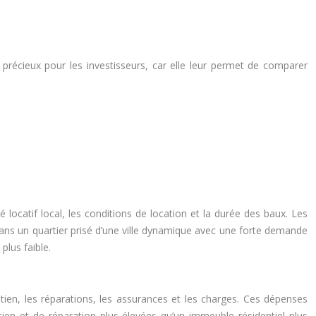
 précieux pour les investisseurs, car elle leur permet de comparer
é locatif local, les conditions de location et la durée des baux. Les
é dans un quartier prisé d’une ville dynamique avec une forte demande
plus faible.
etien, les réparations, les assurances et les charges. Ces dépenses
ien et de réparation plus élevées qu’un immeuble résidentiel plus