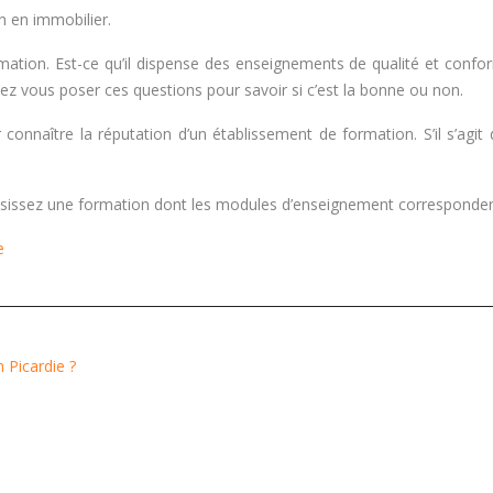
n en immobilier.
rmation. Est-ce qu’il dispense des enseignements de qualité et confo
vez vous poser ces questions pour savoir si c’est la bonne ou non.
naître la réputation d’un établissement de formation. S’il s’agit d’u
hoisissez une formation dont les modules d’enseignement corresponden
e
 Picardie ?