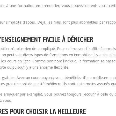
rivant à une formation en immobilier, vous pouvez obtenir votre ce
r simplicité d’accès. Déjà, les frais sont plus abordables par rappor
D’ENSEIGNEMENT FACILE À DÉNICHER
bilier n’a plus rien de compliqué. Pour en trouver, il suffit désorma
et, on peut voir divers types de formations en immobilier. Il y a des 
ussi les cours en ligne. Comme son nom l’indique, la formation se pass
rte où puisqu’il y a une énorme flexibilité.
oit gratuits. Avec un cours payant, vous bénéficiez d’une meilleure q
ours gratuits sont de qualité médiocre. Ils sont juste moins assurés qu
re arnaquer par exemple), vous pouvez toujours recourir à celle du 
z vous.
RES POUR CHOISIR LA MEILLEURE