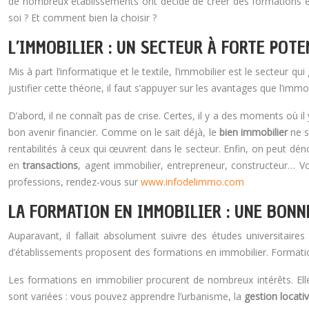
de nombreux établissements ont décidé de créer des formations e
soi ? Et comment bien la choisir ?
L’IMMOBILIER : UN SECTEUR À FORTE POTE
Mis à part l’informatique et le textile, l’immobilier est le secteur q
justifier cette théorie, il faut s’appuyer sur les avantages que l’immo
D’abord, il ne connaît pas de crise. Certes, il y a des moments où 
bon avenir financier. Comme on le sait déjà, le
bien immobilier
ne s
rentabilités à ceux qui œuvrent dans le secteur.
Enfin, on peut dén
en
transactions
, agent immobilier, entrepreneur, constructeur… V
professions, rendez-vous sur
www.infodelimmo.com
LA FORMATION EN IMMOBILIER : UNE BONN
Auparavant, il fallait absolument suivre des études universitaire
d’établissements proposent des formations en immobilier. Formations 
Les formations en immobilier procurent de nombreux intérêts. Ell
sont variées : vous pouvez apprendre l’urbanisme, la
gestion locati