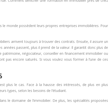
a rue. Comment dénicher une formation en immobilier près de chez
es dans le monde possèdent leurs propres entreprises immobilières. Pour
iliers arrivent toujours à trouver des contrats.
Ensuite, il assure un
s années passent, plus il prend de la valeur. Il garantit donc plus de
de patrimoine, négociateur, conseiller en financement immobilier ou
sont pas encore saturés. Si vous voulez vous former à l’une de ces
S
’est plus le cas. Face à la hausse des intéressés, de plus en plus
rs types, selon les besoins de l’étudiant.
ns le domaine de l’immobilier. De plus, les spécialités proposées