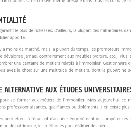
n immobilier. On en trouve même presque dans tous les coins de l
NTIALITÉ
ui garantit le plus de richesses. D’ailleurs, la plupart des milliardair
bilier apporte.
il y a moins de marché, mais la plupart du temps, les promoteurs immob
e dévalorise jamais, contrairement aux meubles (voiture, etc.). Plus le
ombrer une centaine de métiers relatifs à l’immobilier. Gestionnaire 
ous avez le choix sur une multitude de métiers, dont la plupart ne 
E ALTERNATIVE AUX ÉTUDES UNIVERSITAIRE
s pour se former aux métiers de l’immobilier. Mais aujourd’hui, ce n
professionnalisantes, qualifiantes ou diplômants, il en existe plusieu
es permettent à l’étudiant d’acquérir énormément de compétences da
ve
ou de patrimoine, les méthodes pour
estimer
des biens, …